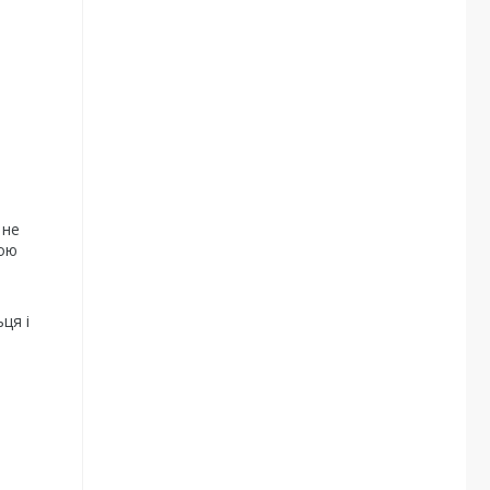
 не
ною
ця і