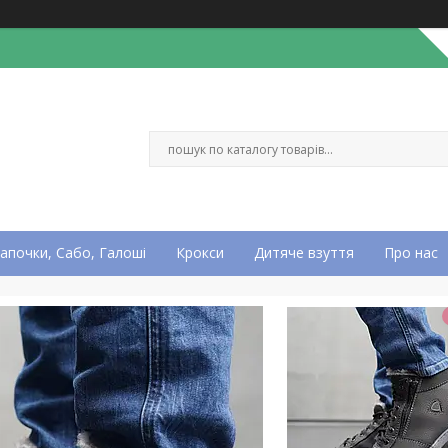
апочки, Сабо, Галоші
Крокси
Дитяче взуття
Про нас