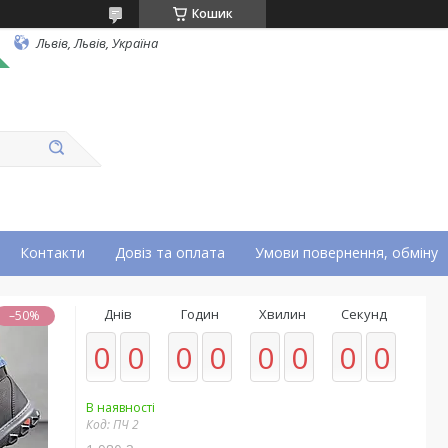
Кошик
Львів, Львів, Україна
Контакти
Довіз та оплата
Умови повернення, обміну
Днів
Годин
Хвилин
Секунд
–50%
0
0
0
0
0
0
0
0
В наявності
Код:
ПЧ 2