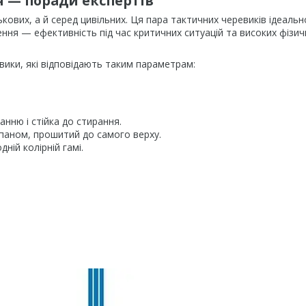
я — поради експертів
ькових, а й серед цивільних. Ця пара тактичних черевиків ідеальн
чення — ефективність під час критичних ситуацій та високих фізич
вики, які відповідають таким параметрам:
.
нню і стійка до стирання.
лапаном, прошитий до самого верху.
ній колірній гамі.