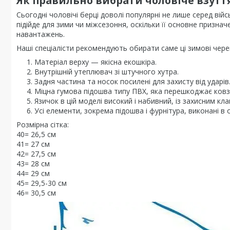
Як правильно вибрати чоловіче взутт
Сьогодні чоловічі берці доволі популярні не лише серед війс
підійде для зими чи міжсезоння, оскільки її основне призна
навантажень.
Наші спеціалісти рекомендують обирати саме ці зимові чере
Матеріал верху — якісна екошкіра.
Внутрішній утеплювач зі штучного хутра.
Задня частина та носок посилені для захисту від ударів
Міцна гумова підошва типу ПВХ, яка перешкоджає ковза
Язичок в цій моделі високий і набивний, із захисним к
Усі елементи, зокрема підошва і фурнітура, виконані в од
Розмірна сітка:
40= 26,5 см
41= 27 см
42= 27,5 см
43= 28 см
44= 29 см
45= 29,5-30 см
46= 30,5 см