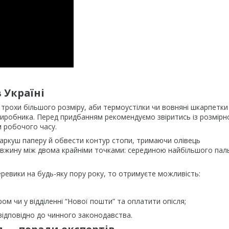
 Україні
трохи більшого розміру, аби термоустілки чи вовняні шкарпетки
виробника. Перед придбанням рекомендуємо звіритись із розмір
м робочого часу.
 аркуш паперу й обвести контур стопи, тримаючи олівець
вжину між двома крайніми точками: серединою найбільшого паль
евики на будь-яку пору року, то отримуєте можливість:
ом чи у відділенні “Нової пошти” та оплатити опісля;
ідповідно до чинного законодавства.